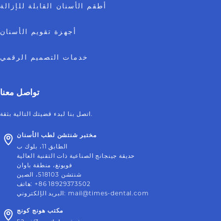
أطقم الأسنان القابلة للإزالة
أجهزة تقويم الأسنان
خدمات التصميم الرقمي
تواصل معنا
اتصل بنا لبدء قضيتك التالية بثقة.
مختبر شنتشن لطب الأسنان
الطابق 11، بلوك ب
حديقة جينجانج الصناعية ذات التقنية العالية
فويونغ، منطقة باوان
شنتشن 518103، الصين
+86 18929373502
:
هاتف
mail@times-dental.com
:
البريد الإلكتروني
مكتب هونج كونج