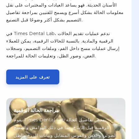
الأسنان الحديثة. فهو يساعد العيادات والمختبرات على نقل
معلومات الحالة بشكل أسرع ويسمح للفنيين بمراجعة تفاصيل
التصميم بشكل أكثر وضوحًا قبل التصنيع.
في Times Dental Lab، ندعم عمليات تقديم الحالات
الرقمية والمادية. بالنسبة للحالات الرقمية، يمكن للعملاء
إرسال عمليات مسح داخل الفم، وملفات التصميم، وسجلات
العض، وصور الظل، وتعليمات الحالة للمراجعة.
تعرف على المزيد
مراجعة الحالة الرقمية
يقوم Times Dental Lab بفحص تفاصيل الحالة
الرقمية قبل الإنتاج، بما في ذلك الهوامش والمسح
الضوئي والعض والقوس المتقابل وبيانات الزرع والظل