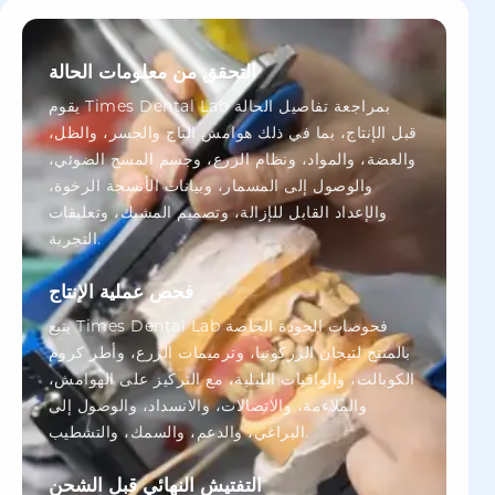
التحقق من معلومات الحالة
يقوم Times Dental Lab بمراجعة تفاصيل الحالة
قبل الإنتاج، بما في ذلك هوامش التاج والجسر، والظل،
والعضة، والمواد، ونظام الزرع، وجسم المسح الضوئي،
والوصول إلى المسمار، وبيانات الأنسجة الرخوة،
والإعداد القابل للإزالة، وتصميم المشبك، وتعليقات
التجربة.
فحص عملية الإنتاج
يتبع Times Dental Lab فحوصات الجودة الخاصة
بالمنتج لتيجان الزركونيا، وترميمات الزرع، وأطر كروم
الكوبالت، والواقيات الليلية، مع التركيز على الهوامش،
والملاءمة، والاتصالات، والانسداد، والوصول إلى
البراغي، والدعم، والسمك، والتشطيب.
التفتيش النهائي قبل الشحن