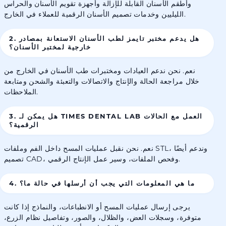
وأطقم الأسنان القابلة للإزالة وأجهزة تقويم الأسنان والحراس
الليليين وخدمات تصميم الأسنان الرقمية للعملاء في الخارج.
2. هل يدعم مختبر تايمز لطب الأسنان الاستعانة بمصادر
خارجية لمختبر الأسنان؟
نعم. نحن ندعم العيادات ومختبرات طب الأسنان في الخارج من
خلال مراجعة الحالة والإنتاج والاتصالات والتعبئة والشحن ومتابعة
الملاحظات.
3. هل يمكن لـ TIMES DENTAL LAB العمل مع الحالات
الرقمية؟
نعم. نحن نقبل عمليات المسح داخل الفم وملفات STL، وندعم أيضًا
تصميم CAD، وفحص الملفات، وسير عمل الإنتاج الرقمي.
4. ما هي المعلومات التي يجب أن أرسلها في حالة ما؟
يرجى إرسال عمليات المسح أو الانطباعات، والنماذج إذا كانت
متوفرة، وسجلات العض، والظلال، والصور، وتفاصيل نظام الزرع،