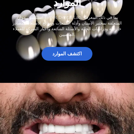
الموارد
استكشف موارد Times Dental Lab، بما في ذلك المعرفة
المتعلقة بمختبر الأسنان وأدلة المنتجات ونصائح الاستعانة بمصادر
خارجية ودراسات الحالة والأسئلة الشائعة وأخبار الشركة للعملاء
العالميين.
اكتشف الموارد