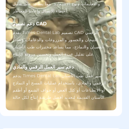
والتعليمات ونوع الاستعادة، مما يساعد على تقليل
أخطاء الاتصال وإعادة المخاطر.
دعم تصميم CAD
يقدم Times Dental Lab تصميم CAD الرقمي
للتيجان والجسور والمزروعات والدعامات وجبائر
القضبان والنماذج، مما يساعد مختبرات طب الأسنان
على تقليل عبء العمل وتحسين مرونة الإنتاج.
دعم سير العمل الرقمي والمادي
يدعم Times Dental Lab سير عمل طب الأسنان
الرقمي والمادي، باستخدام عمليات المسح أو النماذج
أو الانطباعات أو كتل العض أو حواف الشمع أو أطقم
الأسنان القديمة لتحديد أفضل طريقة إنتاج لكل حالة.