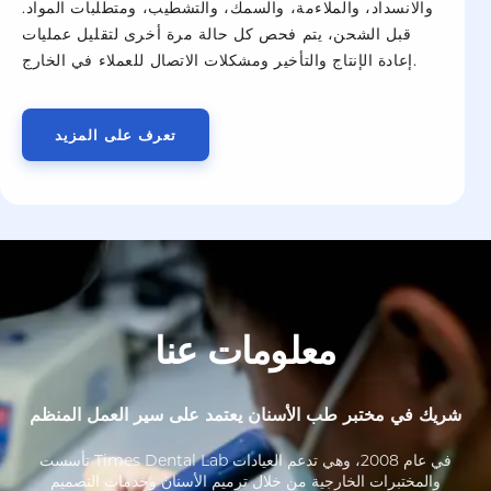
والانسداد، والملاءمة، والسمك، والتشطيب، ومتطلبات المواد.
قبل الشحن، يتم فحص كل حالة مرة أخرى لتقليل عمليات
إعادة الإنتاج والتأخير ومشكلات الاتصال للعملاء في الخارج.
تعرف على المزيد
معلومات عنا
شريك في مختبر طب الأسنان يعتمد على سير العمل المنظم
تأسست Times Dental Lab في عام 2008، وهي تدعم العيادات
والمختبرات الخارجية من خلال ترميم الأسنان وخدمات التصميم