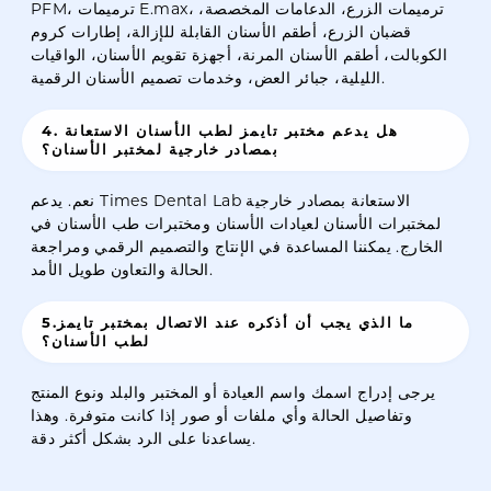
PFM، ترميمات E.max، ترميمات الزرع، الدعامات المخصصة،
قضبان الزرع، أطقم الأسنان القابلة للإزالة، إطارات كروم
الكوبالت، أطقم الأسنان المرنة، أجهزة تقويم الأسنان، الواقيات
الليلية، جبائر العض، وخدمات تصميم الأسنان الرقمية.
4. هل يدعم مختبر تايمز لطب الأسنان الاستعانة
بمصادر خارجية لمختبر الأسنان؟
نعم. يدعم Times Dental Lab الاستعانة بمصادر خارجية
لمختبرات الأسنان لعيادات الأسنان ومختبرات طب الأسنان في
الخارج. يمكننا المساعدة في الإنتاج والتصميم الرقمي ومراجعة
الحالة والتعاون طويل الأمد.
5.ما الذي يجب أن أذكره عند الاتصال بمختبر تايمز
لطب الأسنان؟
يرجى إدراج اسمك واسم العيادة أو المختبر والبلد ونوع المنتج
وتفاصيل الحالة وأي ملفات أو صور إذا كانت متوفرة. وهذا
يساعدنا على الرد بشكل أكثر دقة.