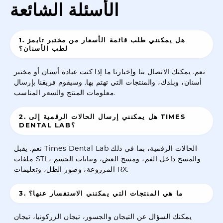
الأسئلة الشائعة
1. هل يمكنني طلب قائمة الأسعار من مختبر تايمز
لطب الأسنان؟
نعم. يمكنك الاتصال بنا وإخبارنا ما إذا كنت عيادة أسنان أو مختبر
أسنان، وبلدك، والمنتجات التي تهتم بها. وسيقوم فريقنا بإرسال
معلومات المنتج والسعر المناسب.
2. هل يمكنني إرسال الحالات الرقمية إلى TIMES
DENTAL LAB؟
نعم. يقبل Times Dental Lab الحالات الرقمية، بما في ذلك
ملفات STL، والمسح داخل الفم، ومسح العض، وبيانات الجسم
المزروعة، وصور الظل، وتعليمات RX.
3. ما هي المنتجات التي يمكنني الاستفسار عنها؟
يمكنك السؤال عن التيجان والجسور، تيجان الزركونيا، تيجان