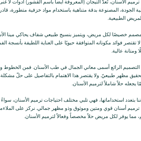
رميم الأسنان، تُعدّ التيجان (المعروفة أيضاً باسم القشور) أدوات لا 
الية الجودة، المصنوعة بدقة متناهية باستخدام مواد خزفية متطورة، قا
لمريض الطبيعية.
 مصمم خصيصًا لكل مريض، ويتميز بنسيج طبيعي شفاف يحاكي مينا الأسنا
ا تقتصر فوائد مكوناته المتوافقة حيويًا على العناية اللطيفة بأنسجة ال
ا ومتانة عالية.
ا التصميم الرائع أسمى معاني الجمال في طب الأسنان. فمن الخطوط والأ
تحقيق مظهر طبيعيّ. ولا يقتصر هذا الاهتمام بالتفاصيل على حلّ مشكلة
ا يجعله حلاً شاملاً لترميم الأسنان.
ننا بتعدد استخداماتها، فهي تلبي مختلف احتياجات ترميم الأسنان، سواءً
رميم أسنان قوي ومتين وموثوق وذو مظهر جمالي. نركز على الملاءمة 
 مما يوفر لكل مريض حلاً مخصصاً وفعالاً لترميم الأسنان.