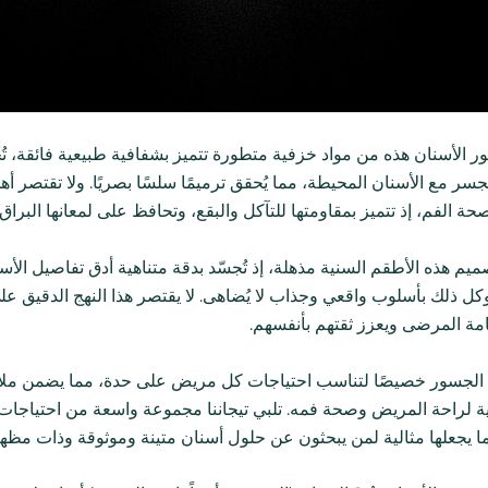
ر الأسنان هذه من مواد خزفية متطورة تتميز بشفافية طبيعية فائقة، تُح
للجسر مع الأسنان المحيطة، مما يُحقق ترميمًا سلسًا بصريًا. ولا تقتصر
حة الفم، إذ تتميز بمقاومتها للتآكل والبقع، وتحافظ على لمعانها البراق
يم هذه الأطقم السنية مذهلة، إذ تُجسّد بدقة متناهية أدق تفاصيل الأسنا
وكل ذلك بأسلوب واقعي وجذاب لا يُضاهى. لا يقتصر هذا النهج الدقيق 
سامة المرضى ويعزز ثقتهم بأنفسهم.
 الجسور خصيصًا لتناسب احتياجات كل مريض على حدة، مما يضمن ملاءمة مث
مية لراحة المريض وصحة فمه. تلبي تيجاننا مجموعة واسعة من احتياجات 
ا يجعلها مثالية لمن يبحثون عن حلول أسنان متينة وموثوقة وذات مظه