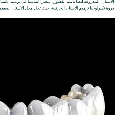
ن الأسنان، المعروفة أيضاً باسم القشور، عنصراً أساسياً في ترميم الأسن
ذروة تكنولوجيا ترميم الأسنان الخزفية، حيث تحل محل الأسنان المفقو