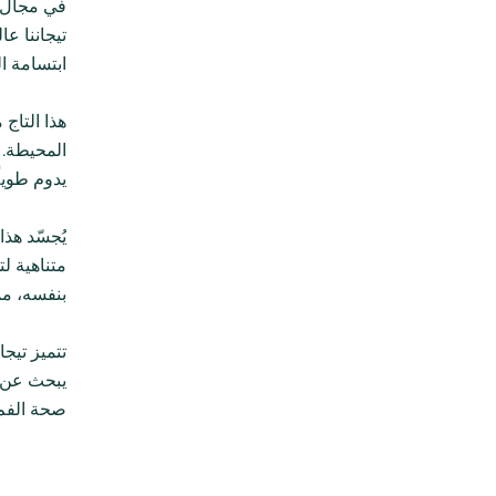
في مجال ت
تيجاننا ع
ابتسامة ا
هذا التاج
المحيطة. ل
يدوم طويلً
يُجسّد هذ
متناهية ل
بنفسه، ممّ
تتميز تيجا
يبحث عن ت
صحة الفم،