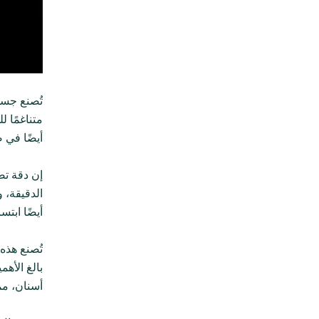
تُصنع جسو
متناغمًا 
أيضًا في ص
إن دقة تصم
الدقيقة، 
أيضًا ابت
تُصنع هذه
بالغ الأه
أسنان، مم