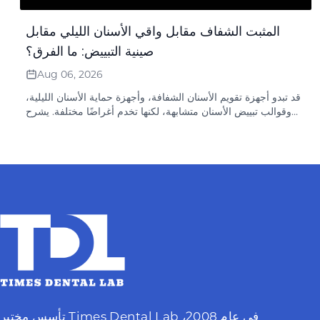
المثبت الشفاف مقابل واقي الأسنان الليلي مقابل
صينية التبييض: ما الفرق؟
Aug 06, 2026
قد تبدو أجهزة تقويم الأسنان الشفافة، وأجهزة حماية الأسنان الليلية،
وقوالب تبييض الأسنان متشابهة، لكنها تخدم أغراضًا مختلفة. يشرح
هذا الدليل كيفية وصف العيادات لكل جهاز وتقديمه بدقة.
تأسس مختبر Times Dental Lab في عام 2008،