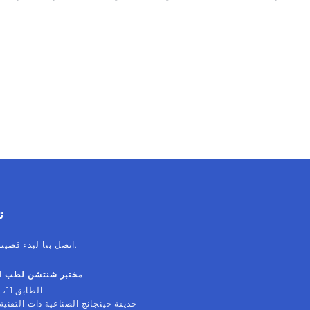
وكيف يتناسب التحقق مع سير العمل الرقمي والتقليدي والهجين
لزراعة الأسنان.
ت
اتصل بنا لبدء قضيتك التالية بثقة.
مختبر شنتشن لطب ال
الطابق 11، بلوك ب
حديقة جينجانج الصناعية ذات التقنية 