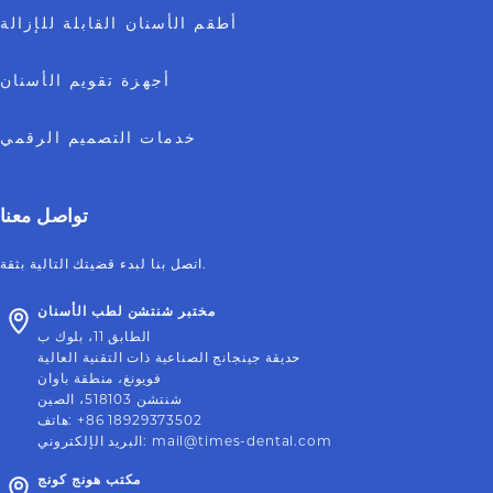
أطقم الأسنان القابلة للإزالة
أجهزة تقويم الأسنان
خدمات التصميم الرقمي
تواصل معنا
اتصل بنا لبدء قضيتك التالية بثقة.
مختبر شنتشن لطب الأسنان
الطابق 11، بلوك ب
حديقة جينجانج الصناعية ذات التقنية العالية
فويونغ، منطقة باوان
شنتشن 518103، الصين
+86 18929373502
:
هاتف
mail@times-dental.com
:
البريد الإلكتروني
مكتب هونج كونج