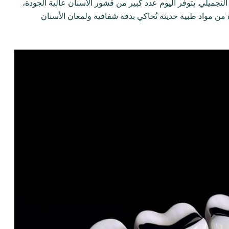
ن التجميلي. يتوفر اليوم عدد كبير من قشور الأسنان عالية الجودة،
 من مواد طبية حديثة تُحاكي بدقة شفافية ولمعان الأسنان