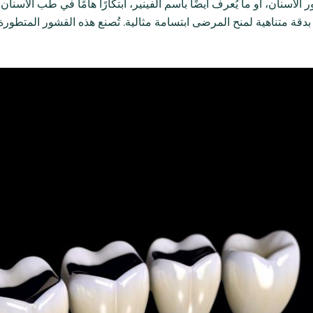
 الأسنان، أو ما يُعرف أيضًا باسم الفينير، ابتكارًا هامًا في طب الأسنا
دقة متناهية لمنح المرضى ابتسامة مثالية. تُصنع هذه القشور المتطورة