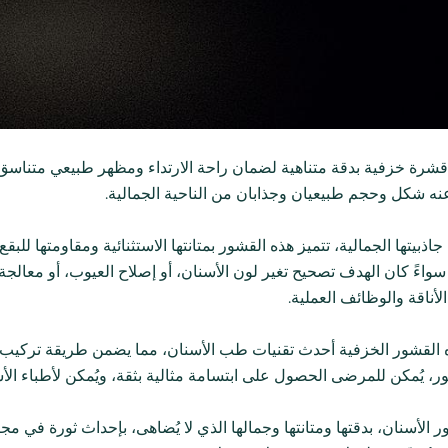
قشرة خزفية بدقة متناهية لضمان راحة الارتداء ومظهر طبيعي متناسق
عنه شكل وحجم طبيعيان وجذابان من الناحية الجمالية.
اذبيتها الجمالية، تتميز هذه القشور بمتانتها الاستثنائية ومقاومتها للب
سواءً كان الهدف تصحيح تغير لون الأسنان، أو إصلاح العيوب، أو معالجة 
لأناقة والوظائف العملية.
ه القشور الخزفية أحدث تقنيات طب الأسنان، مما يضمن طريقة تركيب
ر، يُمكن للمرضى الحصول على ابتسامة مثالية بثقة، ويُمكن لأطباء الأسن
ر الأسنان، بدقتها ومتانتها وجمالها الذي لا يُضاهى، بإحداث ثورة في مج