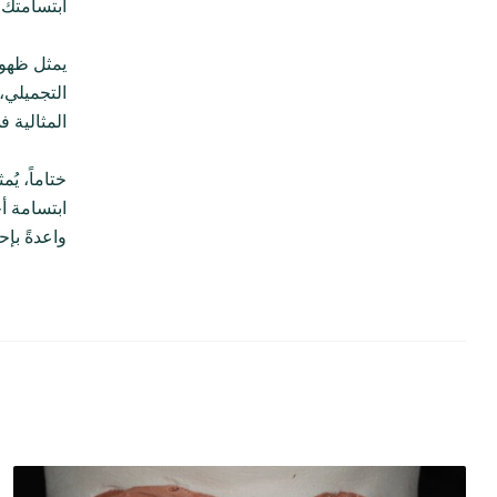
ابتسامتك،
يمثل ظهور
التجميلي،
المثالية 
ختاماً، ي
ابتسامة أح
واعدةً بإ