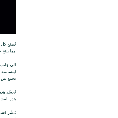
تُصنع كل 
مما ينتج 
إلى جانب ج
ابتسامته. 
يجمع بين ا
تُجسّد هذ
هذه القشو
تُبشّر قشو