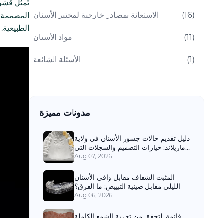
تُمثل قشور
)
16
(
الاستعانة بمصادر خارجية لمختبر الأسنان
المصممة ب
الطبيعية.
)
11
(
مواد الأسنان
)
1
(
الأسئلة الشائعة
مدونات مميزة
دليل تقديم حالات جسور الأسنان في ولاية
ماريلاند: خيارات التصميم والسجلات التي
تحتاجها مختبرات الأسنان
Aug 07, 2026
المثبت الشفاف مقابل واقي الأسنان
الليلي مقابل صينية التبييض: ما الفرق؟
Aug 06, 2026
قائمة التحقق من تجربة الشمع الكاملة