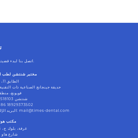
ت
اتصل بنا لبدء قضيتك التالية بثقة.
مختبر شنتشن لطب ال
الطابق 11، بلوك ب
حديقة جينجانج الصناعية ذات التقنية 
فويونغ، منطق
شنتشن 518103، الصين
+86 18929373502
mail@times-dental.com
:
البريد الإ
مكتب هون
52 غرفة، بلوك ج، 3/ف
99 شارع هاو 