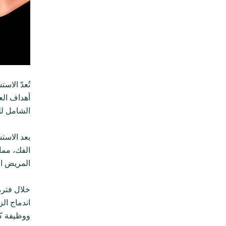
تُعدّ الا
أهداف الع
الشامل لل
بعد الاست
الفك، مما
المريض ال
خلال فترة
اندماج ال
ووظيفة كا