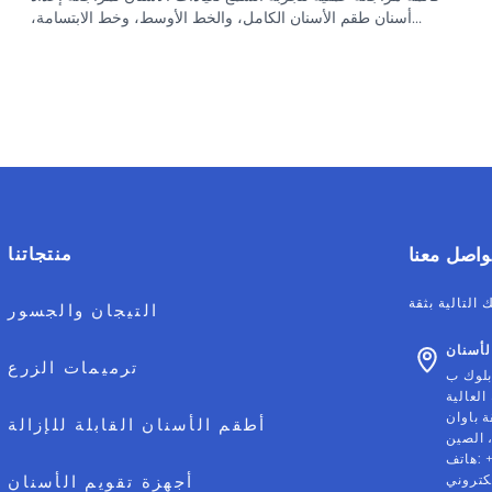
أسنان طقم الأسنان الكامل، والخط الأوسط، وخط الابتسامة،
والعضة، والبعد الرأسي، والنطق وسجلات الموافقة قبل المعالجة
النهائية في المختبر.
واصل معنا
منتجاتنا
التيجان والجسور
أسنان
ترميمات الزرع
العالية
ة باوان
أطقم الأسنان القابلة للإزالة
:
هاتف
لكتروني
أجهزة تقويم الأسنان