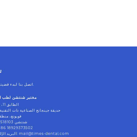
ت
اتصل بنا لبدء قضيتك التالية بثقة.
مختبر شنتشن لطب ال
الطابق 11، بلوك ب
حديقة جينجانج الصناعية ذات التقنية 
فويونغ، منطق
شنتشن 518103، الصين
+86 18929373502
mail@times-dental.com
:
البريد الإ