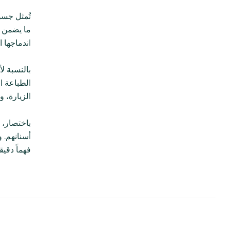
تُمثل جسو
ما يضمن م
اندماجها 
بالنسبة ل
الزيارة، 
باختصار، 
أسنانهم. 
فهماً دقي