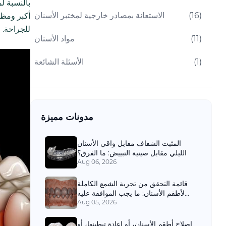
بالنسبة لم
)
16
(
الاستعانة بمصادر خارجية لمختبر الأسنان
أكبر ومظه
للجراحة.
)
11
(
مواد الأسنان
)
1
(
الأسئلة الشائعة
مدونات مميزة
المثبت الشفاف مقابل واقي الأسنان
الليلي مقابل صينية التبييض: ما الفرق؟
Aug 06, 2026
قائمة التحقق من تجربة الشمع الكاملة
لأطقم الأسنان: ما يجب الموافقة عليه
قبل المعالجة النهائية
Aug 05, 2026
إصلاح أطقم الأسنان، أو إعادة تبطينها، أو