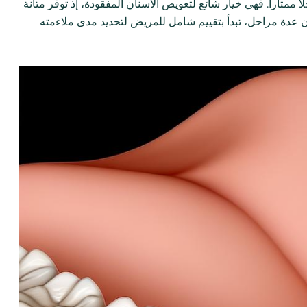
 ممتازاً. فهي خيار شائع لتعويض الأسنان المفقودة، إذ توفر متانة
نان عدة مراحل، تبدأ بتقييم شامل للمريض لتحديد مدى ملاءمته