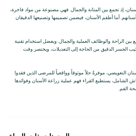
نان، إذ تجمع بين المتانة والجمال. فهي مصنوعة من مواد فاخرة،
 أسنانهم. أما أطقم الأسنان، فيضمن تصميمها وتصنيعها الدقيقان
مع بين الراحة والوظائف العملية والجمال. وبفضل استخدام تقنية
تصميم والتصنيع بمساعدة الحاسوب (CAD/CAM)، يقلل تركيب الجسر الدقيق من الحاجة إلى التعديلات، ويختصر وقت
 التعويضي، موفرةً حلاً موثوقاً وواقعياً للمرضى الذين فقدوا
قاش الشامل، يستطيع القراء فهم عملية زراعة الأسنان وفوائدها
حة الفم.