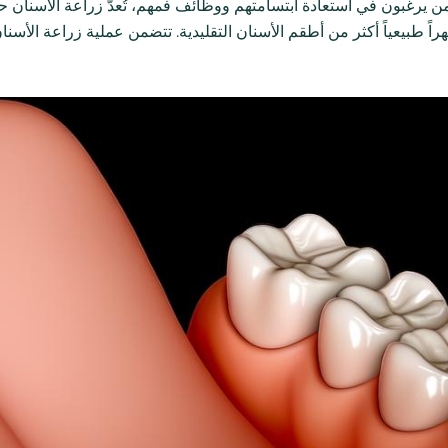
ن يرغبون في استعادة ابتسامتهم ووظائف فمهم، تُعدّ زراعة الأسنان حلاً
راً طبيعياً أكثر من أطقم الأسنان التقليدية. تتضمن عملية زراعة الأس