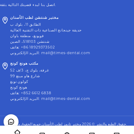
اتصل بنا لبدء قضيتك التالية بثقة.
مختبر شنتشن لطب الأسنان
الطابق 11، بلوك ب
حديقة جينجانج الصناعية ذات التقنية العالية
فويونغ، منطقة باوان
شنتشن 518103، الصين
+86 18929373502
:
هاتف
mail@times-dental.com
:
البريد الإلكتروني
مكتب هونج كونج
52 غرفة، بلوك ج، 3/ف
99 شارع هاو مينغ
كولون تونغ
هونج كونج
+852 6612 6838
:
هاتف
mail@times-dental.com
:
البريد الإلكتروني
حقوق الطبع والنشر © 2026 مختبر تايمز لطب الأسنان جميع الحقوق محفوظة.